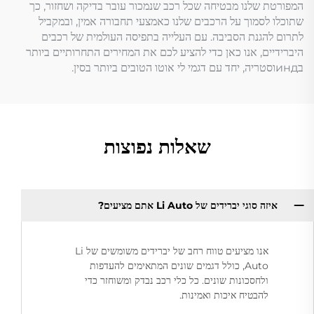
המפורטת שלנו מבטיחה שכל רכב שנמכור עובר בדיקה ושחזור, כך
שתוכלו לסמוך על הרכבים שלנו כאמצעי תחבורה אמין, ובמקביל
לתרום להגנת הסביבה. עם העלייה בתפיסה העולמית של רכבים
היברידיים, אנו כאן כדי להציע לכם את המחירים התחרותיים ביותר
בиндוסטריה, יחד עם דגמי לי אוטו הטובים ביותר בסין.
שאלות נפוצות
איזה סוגי יברידים של Li Auto אתם מציעים?
אנו מציעים טווח רחב של יברידים משומשים של Li
Auto, כולל דגמים שונים המתאימים להעדפות
ולחסכונות שונים. כל כלי רכב נבדק ומשוחזר כדי
להבטיח איכות ואמינות.