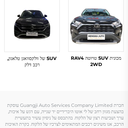
מכונית SUV טויוטה RAV4
SUV של וולקסוואגן טלאגון,
2WD
רכב דלק
חברת Guangji Auto Services Company Limited עוסקת
בהצעת מגוון רחב של לי אוטו היברידיים יד שנייה, עם דגש על איכות,
ערך ושביעות רצון של הלקוח. בהתבסס על ניסיון עשיר בתעשיית
הרכב, אנו משיגים רכבים המתאימים לצרכיו של הלקוח. בקרת האיכות