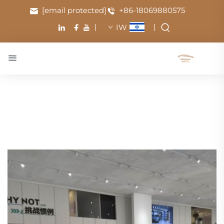
[email protected]
+86-18069880575
IW