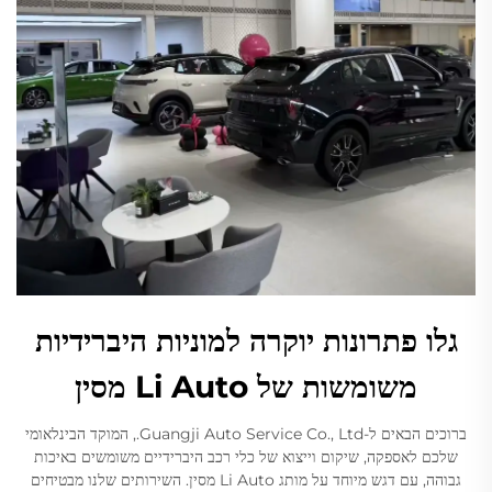
גלו פתרונות יוקרה למוניות היברידיות
משומשות של Li Auto מסין
ברוכים הבאים ל-Guangji Auto Service Co., Ltd., המוקד הבינלאומי
שלכם לאספקה, שיקום וייצוא של כלי רכב היברידיים משומשים באיכות
גבוהה, עם דגש מיוחד על מותג Li Auto מסין. השירותים שלנו מבטיחים