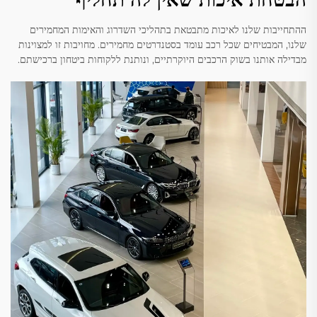
ההתחייבות שלנו לאיכות מתבטאת בתהליכי השדרוג והאימות המחמירים
שלנו, המבטיחים שכל רכב עומד בסטנדרטים מחמירים. מחויבות זו למצוינות
מבדילה אותנו בשוק הרכבים היוקרתיים, ונותנת ללקוחות ביטחון ברכישתם.