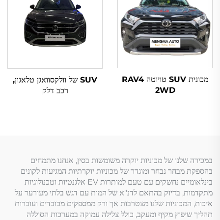
מכונית SUV טויוטה RAV4
SUV של וולקסוואגן טלאגון,
2WD
רכב דלק
במכירה שלנו של מכוניות יוקרה משומשות בסין, אנחנו מתמחים
בהספקת מבחר נבחר ומוגדר של מכוניות יוקרתיות המגיעות לקונים
בינלאומיים נחשקים עם טעם למותרות EV אלגנטיות וטכנולוגיות
מתקדמות, בדיוק בהתאם לדנ"א של המות עם דגש בלתי מעורער על
איכות, המכוניות שלנו מצטרבות אך ורק ממספקים מכובדים ועוברות
תהליך שיפוץ מקיף ומעקב, כולל צלילה עמוקה במערכות הסוללה