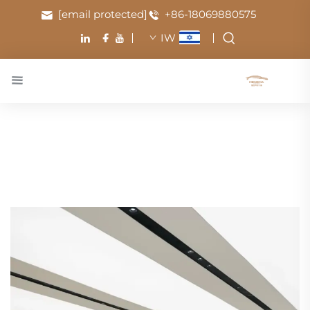
[email protected]
+86-18069880575
IW