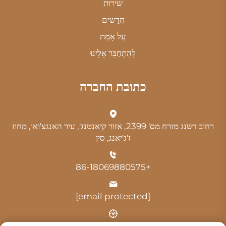
שירות
חֲדָשִים
עַל אָמַת
לְהִתְחַבֵּר אֵלֵינוּ
כתובת החברה
רחוב דשנג מזרח מס' 2399, אזור קיאנטנג', עיר האנגצ'ואו, מחוז
ז'ג'יאנג, סין
+86-18069880575
[email protected]
שעה: 9:00-18:00