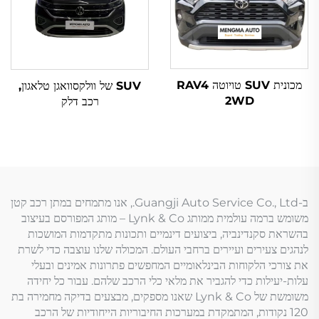
מכונית SUV טויוטה RAV4
SUV של וולקסוואגן טלאגון,
2WD
רכב דלק
ב-Guangji Auto Service Co., Ltd., אנו מתמחים במתן רכב קטן
משומש ברמה עולמית ממותג Lynk & Co – מותג המפורסם בעיצוב
בהשראת סקנדינביה, ביצועים דינמיים ותכונות מתקדמות המושכות
לנהגים צעירים ועיירים ברחבי העולם. המכולה שלנו עוצבה כדי לשרת
את צורכי הלקוחות הבינלאומיים המחפשים פתרונות אמינים ובעלי
עלות-יעילות כדי להגביר את מלאי כלי הרכב שלהם. עבור כל יחידה
משומשת של Lynk & Co שאנו מספקים, מבצעים בדיקה מחמירה בת
120 נקודות, המתמקדת במערכות החיבוריות הייחודיות של הרכב