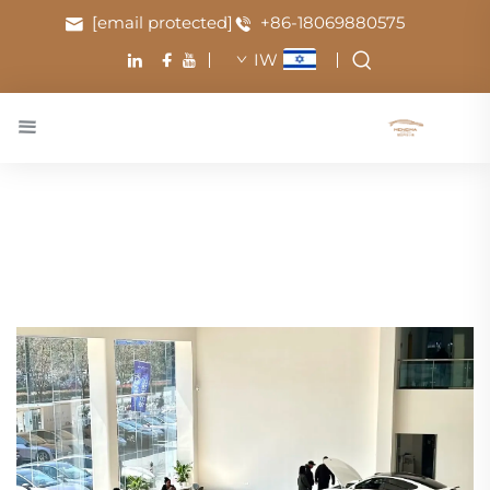
[email protected]
+86-18069880575
IW