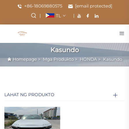
+86-18069880575
[email protected]
TL
Kasundo
Homepage
>
Mga Produkto
>
HONDA
>
Kasundo
LAHAT NG PRODUKTO