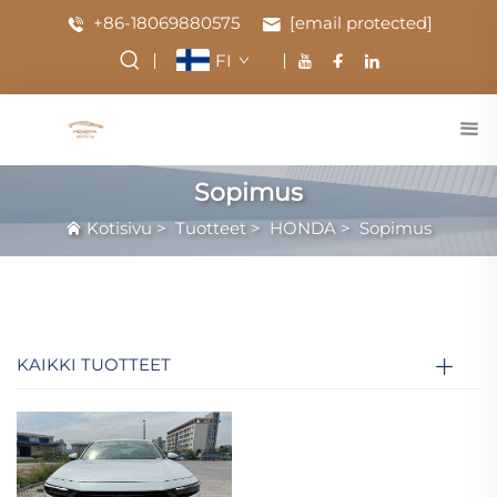
+86-18069880575
[email protected]
FI
Sopimus
Kotisivu
>
Tuotteet
>
HONDA
>
Sopimus
KAIKKI TUOTTEET