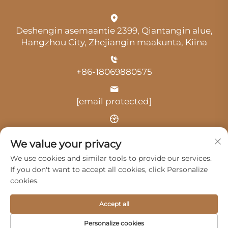
Deshengin asemaantie 2399, Qiantangin alue,
Hangzhou City, Zhejiangin maakunta, Kiina
+86-18069880575
[email protected]
Aika: klo 9.00–18.00
We value your privacy
We use cookies and similar tools to provide our services.
If you don't want to accept all cookies, click Personalize
cookies.
Tekijänoikeus © 2025 Hangzhou Guangji Automobile
Accept all
Service Co., Ltd. -
Tietosuojakäytäntö
Personalize cookies
Tuotteet
Palvelut
Meistä
Ota yhteyttä