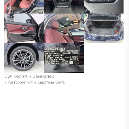
Бұл көліктің бейнелері:
1. Автокөліктің сыртқы беті: