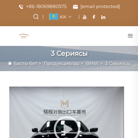
+86-18069880575
[email protected]
KK
3 Сериясы
Басты бет
>
Продукциялар
>
BMW
>
3 Сериясы