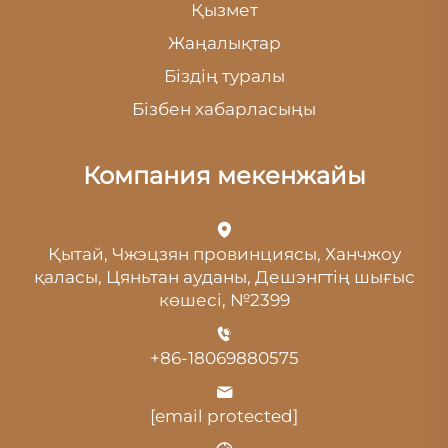
Қызмет
Жаңалықтар
Біздің туралы
Бізбен хабарласыңы
Компания мекенжайы
Қытай, Чжэцзян провинциясы, Ханчжоу
қаласы, Цяньтан ауданы, Дешэнгтің шығыс
көшесі, №2399
+86-18069880575
[email protected]