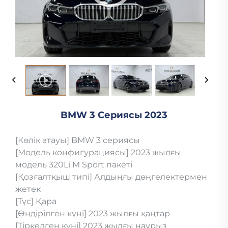
BMW 3 Сериясы 2023
[Көлік атауы] BMW 3 сериясы
[Модель конфигурациясы] 2023 жылғы
модель 320Li M Sport пакеті
[Қозғалтқыш типі] Алдыңғы дөңгелектермен
жетек
[Түс] Қара
[Өндірілген күні] 2023 жылғы қаңтар
[Тіркелген күні] 2023 жылғы наурыз