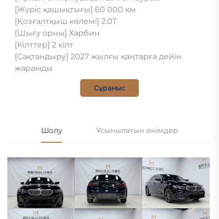
[Жүріс қашықтығы] 60 000 км
[Қозғалтқыш көлемі] 2.0T
[Шығу орны] Харбин
[Кілттер] 2 кілт
[Сақтандыру] 2027 жылғы қаңтарға дейін
жарамды
Сұраныс
Шолу
Ұсынылатын өнімдер