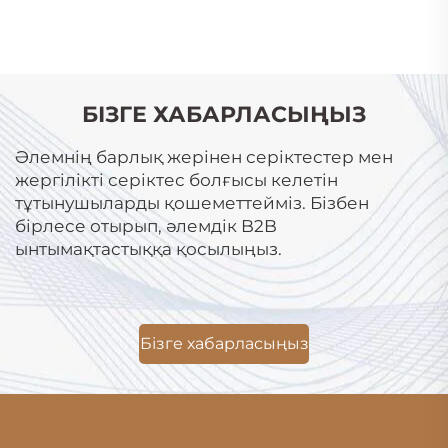
БІЗГЕ ХАБАРЛАСЫҢЫЗ
Әлемнің барлық жерінен серіктестер мен
жергілікті серіктес болғысы келетін
тұтынушыларды қошеметтейміз. Бізбен
бірлесе отырып, әлемдік B2B
ынтымақтастыққа қосылыңыз.
Бізге хабарласыңыз