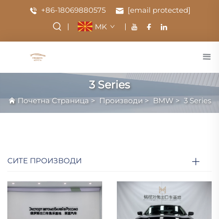
+86-18069880575
[email protected]
MK
3 Series
Почетна Страница
>
Производи
>
BMW
>
3 Series
СИТЕ ПРОИЗВОДИ