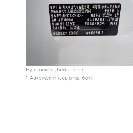
Бұл көліктің бейнелері:
1. Автокөліктің сыртқы беті: