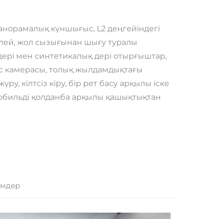
норамалық күншығыс, L2 деңгейіндегі
плей, жол сызығынан шығу туралы
 дері мен синтетикалық дері отырғыштар,
с камерасы, толық жылдамдықтағы
у, кілтсіз кіру, бір рет басу арқылы іске
 мобильді қолданба арқылы қашықтықтан
імдер