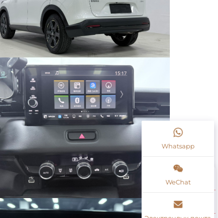
Whatsapp
WeChat
Электрондық пошта