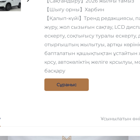
【Сақтандыру】2026 жылғы тамыз
【Шығу орны】Харбин
【Қалып-күйі】Тренд редакциясы, па
жүру, жол сызығын сақтау, LCD дис
ескерту, соқтығысу туралы ескерту,
отырғыштың жылытуы, артқы көріні
бапталатын қашықтықтан ұстайтын жүр
қосу, автокөліктің желіге қосылуы,
басқару
Сұраныс
у
Ұсынылатын өн