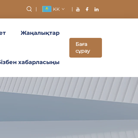
KK
ет
Жаңалықтар
Баға
сұрау
Бізбен хабарласыңы