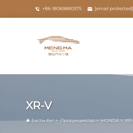
+86-18069880575
[email protected]
XR-V
Басты бет
>
Продукциялар
>
HONDA
>
XR