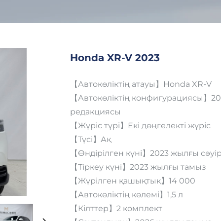
Honda XR-V 2023
【Автокөліктің атауы】Honda XR-V
【Автокөліктің конфигурациясы】2023
редакциясы
【Жүріс түрі】Екі дөңгелекті жүріс
【Түсі】Ақ
【Өндірілген күні】2023 жылғы сәуі
【Тіркеу күні】2023 жылғы тамыз
【Жүрілген қашықтық】14 000
【Автокөліктің көлемі】1,5 л
【Кілттер】2 комплект