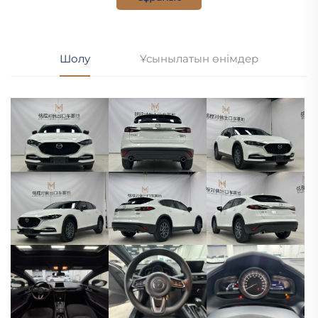
Шолу
Ұсынылатын өнімдер