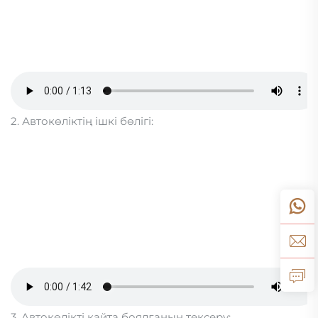
2. Автокөліктің ішкі бөлігі:
3. Автокөлікті қайта боялғанын тексеру: