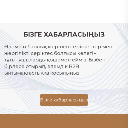
БІЗГЕ ХАБАРЛАСЫҢЫЗ
Әлемнің барлық жерінен серіктестер мен
жергілікті серіктес болғысы келетін
тұтынушыларды қошеметтейміз. Бізбен
бірлесе отырып, әлемдік B2B
ынтымақтастыққа қосылыңыз.
Бізге хабарласыңыз