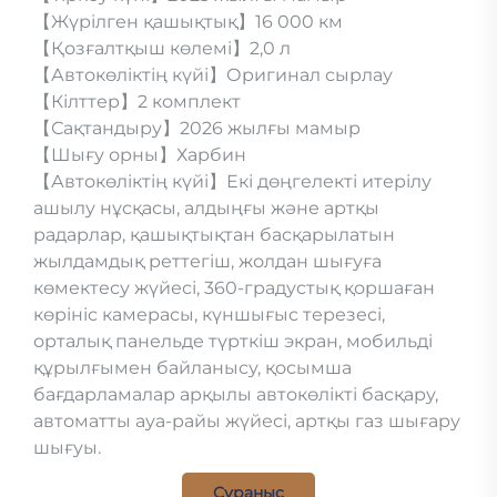
【Жүрілген қашықтық】16 000 км
【Қозғалтқыш көлемі】2,0 л
【Автокөліктің күйі】Оригинал сырлау
【Кілттер】2 комплект
【Сақтандыру】2026 жылғы мамыр
【Шығу орны】Харбин
【Автокөліктің күйі】Екі дөңгелекті итерілу
ашылу нұсқасы, алдыңғы және артқы
радарлар, қашықтықтан басқарылатын
жылдамдық реттегіш, жолдан шығуға
көмектесу жүйесі, 360-градустық қоршаған
көрініс камерасы, күншығыс терезесі,
орталық панельде түрткіш экран, мобильді
құрылғымен байланысу, қосымша
бағдарламалар арқылы автокөлікті басқару,
автоматты ауа-райы жүйесі, артқы газ шығару
шығуы.
Сұраныс