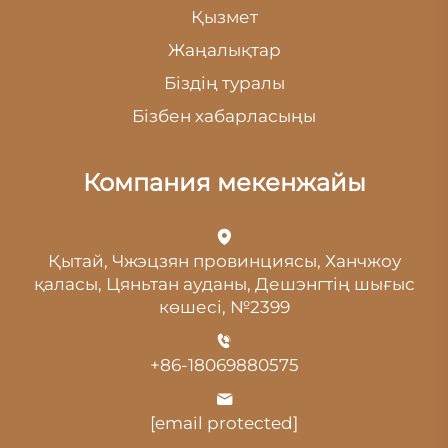
Қызмет
Жаңалықтар
Біздің туралы
Бізбен хабарласыңы
Компания мекенжайы
Қытай, Чжэцзян провинциясы, Ханчжоу
қаласы, Цяньтан ауданы, Дешэнгтің шығыс
көшесі, №2399
+86-18069880575
[email protected]