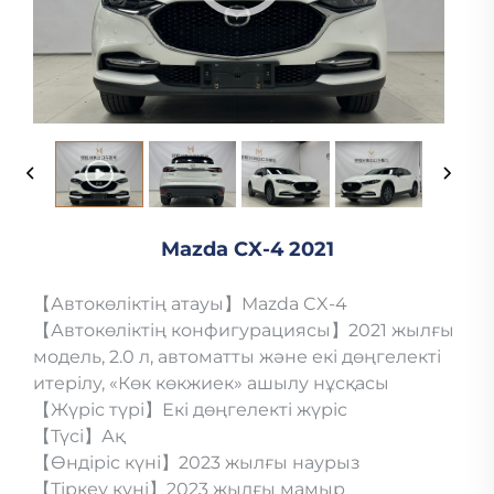
Mazda CX-4 2021
【Автокөліктің атауы】Mazda CX-4
【Автокөліктің конфигурациясы】2021 жылғы
модель, 2.0 л, автоматты және екі дөңгелекті
итерілу, «Көк көкжиек» ашылу нұсқасы
【Жүріс түрі】Екі дөңгелекті жүріс
【Түсі】Ақ
【Өндіріс күні】2023 жылғы наурыз
【Тіркеу күні】2023 жылғы мамыр