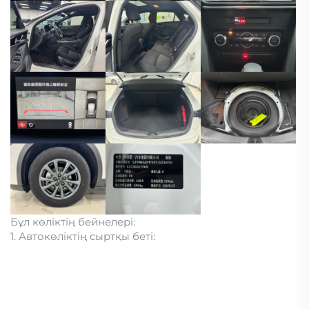
Бұл көліктің бейнелері:
1. Автокөліктің сыртқы беті: