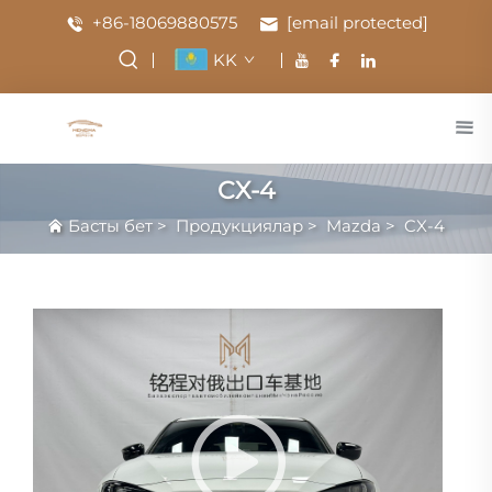
+86-18069880575
[email protected]
KK
CX-4
Басты бет
>
Продукциялар
>
Mazda
>
CX-4