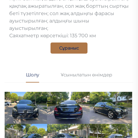
қақпақ ажыратылған, сол жақ борттың сыртқы
беті түзетілген; сол жақ алдыңғы фарасы
ауыстырылған; алдыңғы шыны
ауыстырылған;
Саяхатметр көрсеткіші: 135 700 км
Сұраныс
Шолу
Ұсынылатын өнімдер