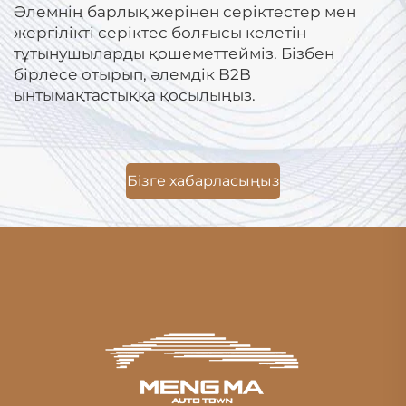
Әлемнің барлық жерінен серіктестер мен
жергілікті серіктес болғысы келетін
тұтынушыларды қошеметтейміз. Бізбен
бірлесе отырып, әлемдік B2B
ынтымақтастыққа қосылыңыз.
Бізге хабарласыңыз