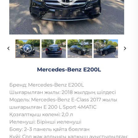
Mercedes-Benz E200L
Бренд: Mercedes-Benz E200L
Шығарылған жылы: 2018 жылдың шілдесі
Модель: Mercedes-Benz E-Class 2017 жылы
шығарылған E 200 L Sport 4MATIC
Қозғалтқыш көлемі: 2,0 л
Иеленуші: Бірінші иеленуші
Бояу: 2–3 панель қайта боялған
Күйі: Сол жақ алдыңғы қапқыш ауыстырылған;