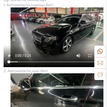
1. Автокөліктің сыртқы беті:
2. Автокөліктің ішкі беті: