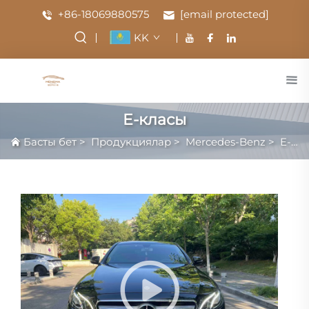
+86-18069880575
[email protected]
KK
E-класы
Басты бет
>
Продукциялар
>
Mercedes-Benz
>
E-класы