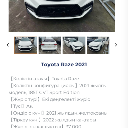
Toyota Raze 2021
【Көліктің атауы】Toyota Raze
【Көліктің конфигурациясы】2021 жылғы
модель, 185T CVT Sport Edition
【Жүріс түрі】Екі дөңгелекті жүріс
【Түсі】Ақ
【Өндіріс күні】2021 жылдың желтоқсаны
【Тіркеу күні】2022 жылдың қаңтары
【Жүрілген қашықтық】37 000