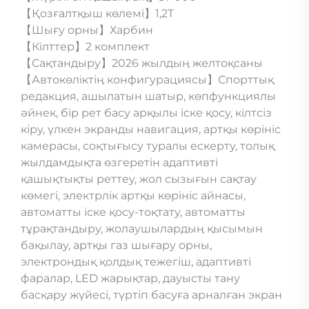
【Қозғалтқыш көлемі】1,2T
【Шығу орны】Харбин
【Кілттер】2 комплект
【Сақтандыру】2026 жылдың желтоқсаны
【Автокөліктің конфигурациясы】Спорттық
редакция, ашылатын шатыр, көпфункциялы
әйнек, бір рет басу арқылы іске қосу, кілтсіз
кіру, үлкен экранды навигация, артқы көрініс
камерасы, соқтығысу туралы ескерту, толық
жылдамдықта өзгеретін адаптивті
қашықтықты реттеу, жол сызығын сақтау
көмегі, электрлік артқы көрініс айнасы,
автоматты іске қосу-тоқтату, автоматты
тұрақтандыру, жолаушылардың қысымын
бақылау, артқы газ шығару орны,
электрондық қолдық тежегіш, адаптивті
фаралар, LED жарықтар, дауысты тану
басқару жүйесі, түртіп басуға арналған экран