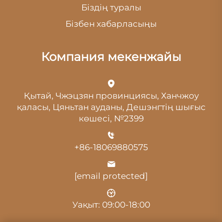
Біздің туралы
Бізбен хабарласыңы
Компания мекенжайы
Қытай, Чжэцзян провинциясы, Ханчжоу
қаласы, Цяньтан ауданы, Дешэнгтің шығыс
көшесі, №2399
+86-18069880575
[email protected]
Уақыт: 09:00-18:00