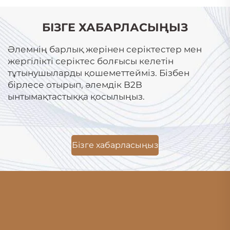
БІЗГЕ ХАБАРЛАСЫҢЫЗ
Әлемнің барлық жерінен серіктестер мен
жергілікті серіктес болғысы келетін
тұтынушыларды қошеметтейміз. Бізбен
бірлесе отырып, әлемдік B2B
ынтымақтастыққа қосылыңыз.
Бізге хабарласыңыз