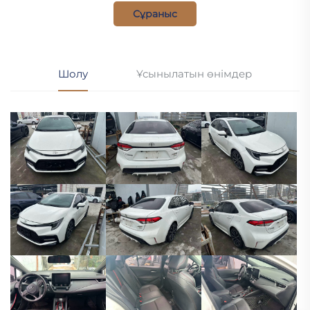
Сұраныс
Шолу
Ұсынылатын өнімдер