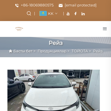
+86-18069880575
[email protected]
KK
Рейз
Басты бет
>
Продукциялар
>
ТОЙОТА
>
Рейз