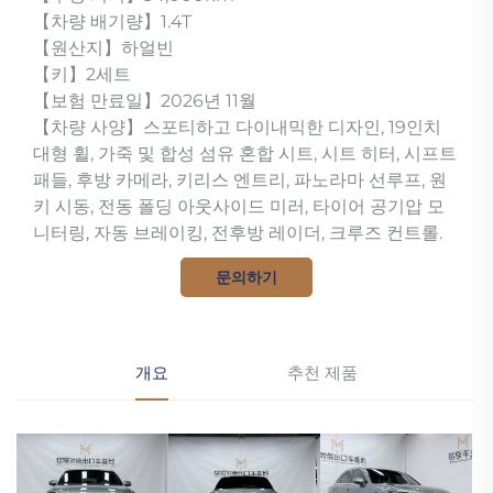
【차량 배기량】1.4T
【원산지】하얼빈
【키】2세트
【보험 만료일】2026년 11월
【차량 사양】스포티하고 다이내믹한 디자인, 19인치
대형 휠, 가죽 및 합성 섬유 혼합 시트, 시트 히터, 시프트
패들, 후방 카메라, 키리스 엔트리, 파노라마 선루프, 원
키 시동, 전동 폴딩 아웃사이드 미러, 타이어 공기압 모
니터링, 자동 브레이킹, 전후방 레이더, 크루즈 컨트롤.
문의하기
개요
추천 제품