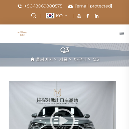
+86-18069880575
[email protected]
KO
Q3
홈페이지
>
제품
>
아우디
>
Q3