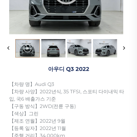
아우디 Q3 2022
【차량 명】Audi Q3
【차량 사양】2022년식, 35 TFSI, 스포티 다이내믹 타
입, 국6 배출가스 기준
【구동 방식】2WD(전륜 구동)
【색상】그린
【제조 연월】2022년 9월
【등록 일자】2022년 11월
【주행 거리】34,000km