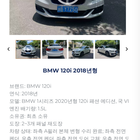
BMW 120i 2018년형
브랜드: BMW 120i
연식: 2018년
모델: BMW 1시리즈 2020년형 120i 패션 에디션, 국 VI
엔진 배기량: 1.5L
소유권: 최초 소유
도장: 2~3개 패널 재도장
차량 상태: 좌측 A필러 본체 변형 수리 완료; 좌측 전면
펜더, 우측 전면 펜더, 좌측 전면 도어 교체; 우측 전면 도