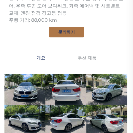
어, 우측 후면 도어 보디워크; 좌측 에어백 및 시트벨트
교체; 엔진 점검 경고등 점등
주행 거리: 88,000 km
문의하기
개요
추천 제품