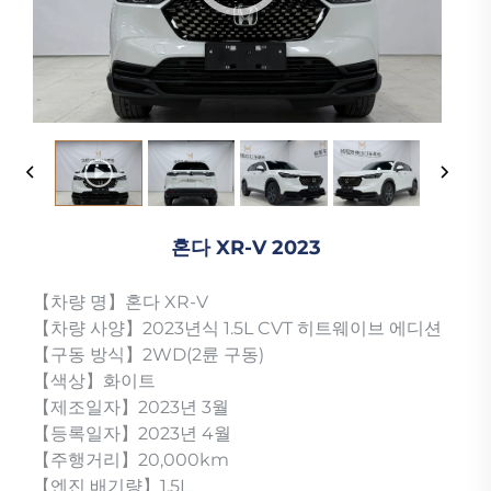
혼다 XR-V 2023
【차량 명】혼다 XR-V
【차량 사양】2023년식 1.5L CVT 히트웨이브 에디션
【구동 방식】2WD(2륜 구동)
【색상】화이트
【제조일자】2023년 3월
【등록일자】2023년 4월
【주행거리】20,000km
【엔진 배기량】1.5L