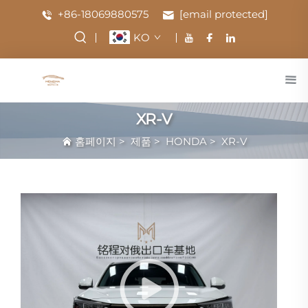
+86-18069880575
[email protected]
KO
XR-V
홈페이지
>
제품
>
HONDA
>
XR-V