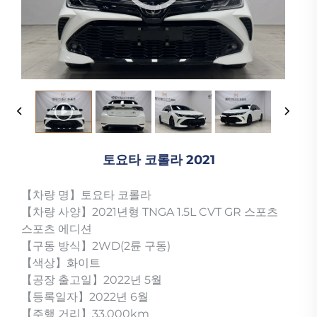
토요타 코롤라 2021
【차량 명】토요타 코롤라
【차량 사양】2021년형 TNGA 1.5L CVT GR 스포츠
스포츠 에디션
【구동 방식】2WD(2륜 구동)
【색상】화이트
【공장 출고일】2022년 5월
【등록일자】2022년 6월
【주행 거리】33,000km