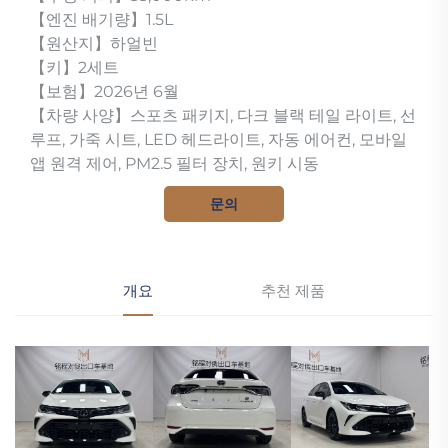
【엔진 배기량】1.5L
【원산지】하얼빈
【키】2세트
【보험】2026년 6월
【차량 사양】스포츠 패키지, 다크 블랙 테일 라이트, 선
루프, 가죽 시트, LED 헤드라이트, 자동 에어컨, 모바일
앱 원격 제어, PM2.5 필터 장치, 원키 시동
문의
개요
추천 제품