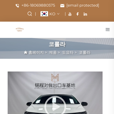
+86-18069880575
[email protected]
KO
코롤라
홈페이지
>
제품
>
도요타
>
코롤라