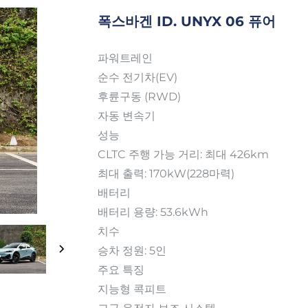
폭스바겐 ID. UNYX 06 퓨어
파워트레인
순수 전기차(EV)
후륜구동 (RWD)
자동 변속기
성능
CLTC 주행 가능 거리: 최대 426km
최대 출력: 170kW(228마력)
배터리
배터리 용량: 53.6kWh
치수
승차 정원: 5인
주요 특징
지능형 콕피트