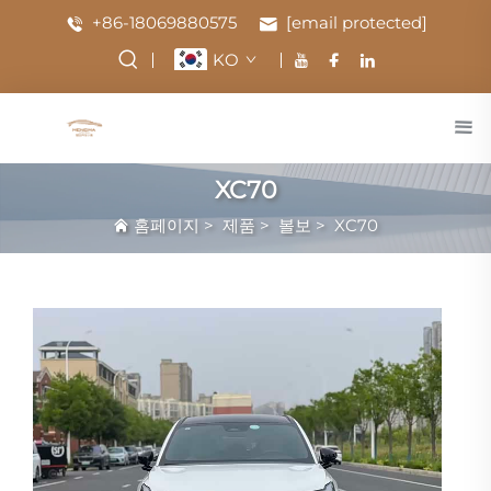
+86-18069880575
[email protected]
KO
XC70
홈페이지
>
제품
>
볼보
>
XC70