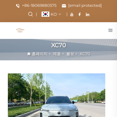
+86-18069880575
[email protected]
KO
XC70
홈페이지
>
제품
>
볼보
>
XC70