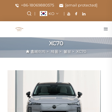
+86-18069880575
[email protected]
KO
XC70
홈페이지
>
제품
>
볼보
>
XC70