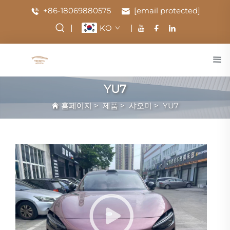
+86-18069880575
[email protected]
KO
YU7
홈페이지
>
제품
>
샤오미
>
YU7