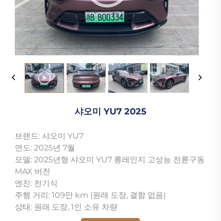
샤오미 YU7 2025
브랜드: 샤오미 YU7
연도: 2025년 7월
모델: 2025년형 샤오미 YU7 롱레인지 고성능 전륜구동
MAX 버전
엔진: 전기식
주행 거리: 109만 km (원래 도장, 결함 없음)
상태: 원래 도장, 1인 소유 차량