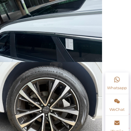
Whatsapp
WeChat
Имейл