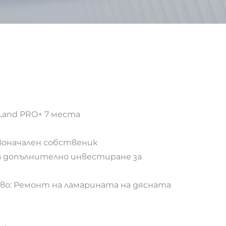
 Land PRO+ 7 места
оначален собственик
ва допълнително инвестиране за
во: Ремонт на ламарината на дясната