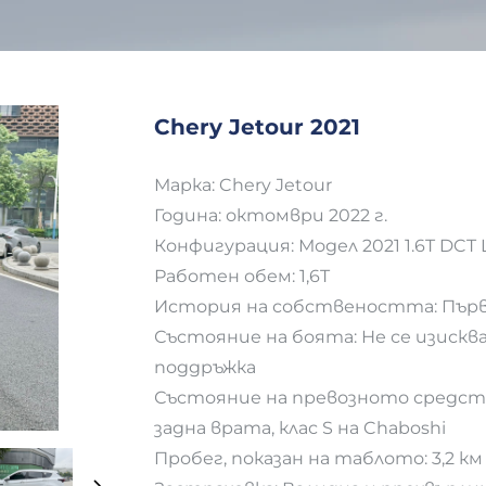
Chery Jetour 2021
Марка: Chery Jetour
Година: октомври 2022 г.
Конфигурация: Модел 2021 1.6T DCT
Работен обем: 1,6T
История на собствеността: Първ
Състояние на боята: Не се изиск
поддръжка
Състояние на превозното средст
задна врата, клас S на Chaboshi
Пробег, показан на таблото: 3,2 км