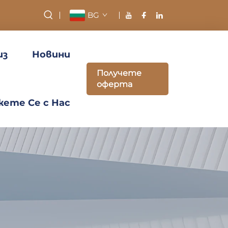
BG
из
Новини
Получете
оферта
ете Се с Нас