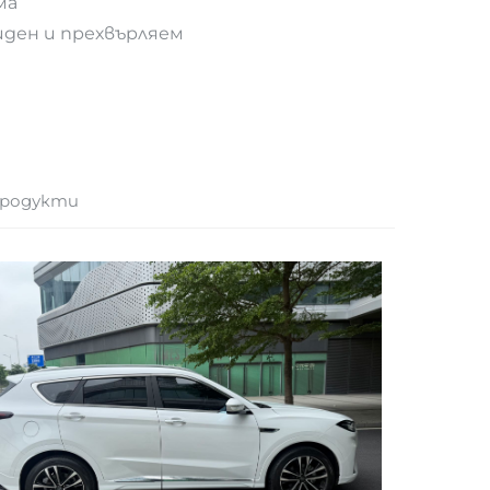
ма
иден и прехвърляем
продукти