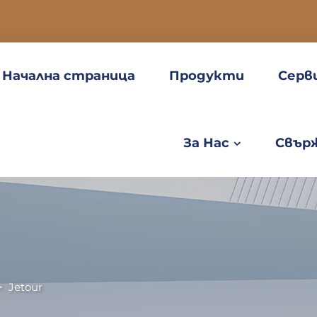
Начална страница
Продукти
Серв
За Нас
Свърж
>
Jetour