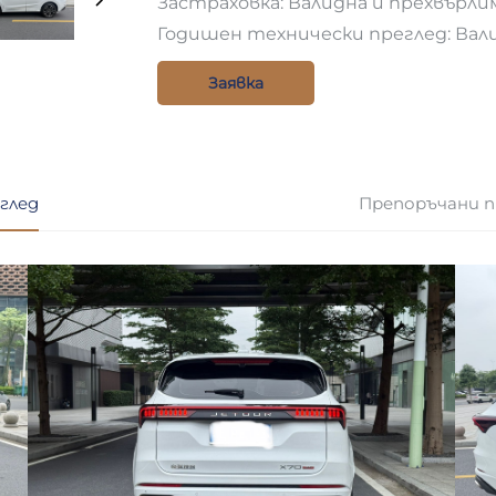
Застраховка: Валидна и прехвърли
Годишен технически преглед: Вал
Заявка
глед
Препоръчани 