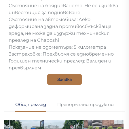
Състояние на боядисването: Не се изисква
инвестиция за подновяване
Състояние на автомобила: Леко
деформирана задна противосблъскваща
греда, не може да издържи техническия
преглед на Chaboshi
Показание на одометъра: 5 километра
Застраховка: Прехвърля се едновременно
Годишен технически преглед: Валиден и
прехвърляем
Заявка
Общ преглед
Препоръчани продукти