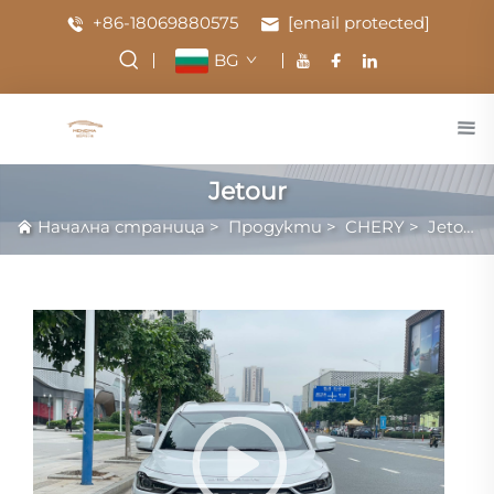
+86-18069880575
[email protected]
BG
Jetour
Начална страница
>
Продукти
>
CHERY
>
Jetour