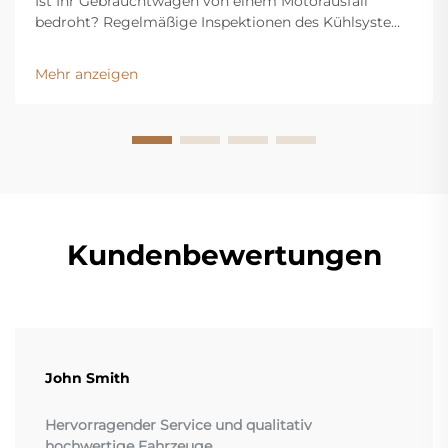
Ist Ihr Gebrauchtwagen von einem Motorausfall
bedroht? Regelmäßige Inspektionen des Kühlsystems
verhindern Überhitzung, erkennen Lecks frühzeitig
und verlängern die Lebensdauer Ihres Fahrzeugs.
Mehr anzeigen
Erfahren Sie jetzt die wichtigsten Vorteile.
Kundenbewertungen
John Smith
Hervorragender Service und qualitativ
hochwertige Fahrzeuge