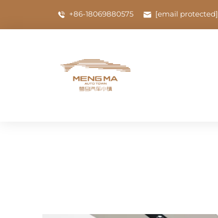
+86-18069880575
[email protected]