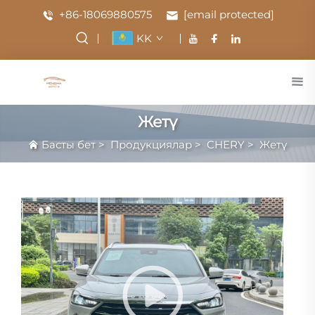
+86-18069880575
[email protected]
KK
Жетү
Басты бет
>
Продукциялар
>
CHERY
>
Жетү