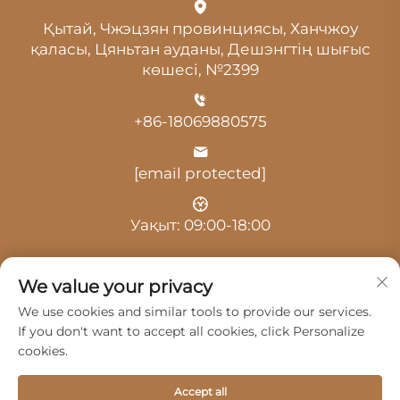
Қытай, Чжэцзян провинциясы, Ханчжоу
қаласы, Цяньтан ауданы, Дешэнгтің шығыс
көшесі, №2399
+86-18069880575
[email protected]
Уақыт: 09:00-18:00
We value your privacy
We use cookies and similar tools to provide our services.
If you don't want to accept all cookies, click Personalize
© 2025, Ханчжоу Гуанцзи Автокөлік Қызметі
cookies.
Шәкірттесіндегі Жауапкершілігі Шектеулі Серіктестік.
Барлық құқық қорғалған -
Жекелік саясаты
Accept all