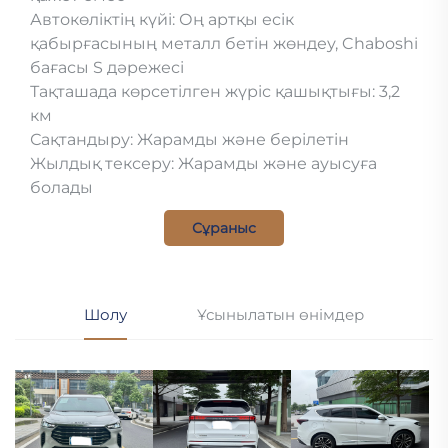
Автокөліктің күйі: Оң артқы есік
қабырғасының металл бетін жөндеу, Chaboshi
бағасы S дәрежесі
Тақташада көрсетілген жүріс қашықтығы: 3,2
км
Сақтандыру: Жарамды және берілетін
Жылдық тексеру: Жарамды және ауысуға
болады
Сұраныс
Шолу
Ұсынылатын өнімдер