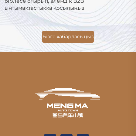
бірлесе отырып, әлемдік B2B
ынтымақтастыққа қосылыңыз.
Бізге хабарласыңыз