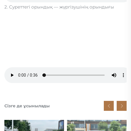
2. Суреттегі орындық — жүргізушінің орындығы
Сізге де ұсынылады