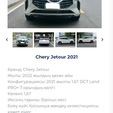
Chery Jetour 2021
Бренд: Chery Jetour
Жылы: 2022 жылдың қазан айы
Конфигурациясы: 2021 жылғы 1.6T DCT Land
PRO+ 7 орындық көлігі
Көлемі: 1,6T
Иесінің тарихы: Бірінші иесі
Бояу күйі: Қосымша жөндеу инвестициясы
қажет емес