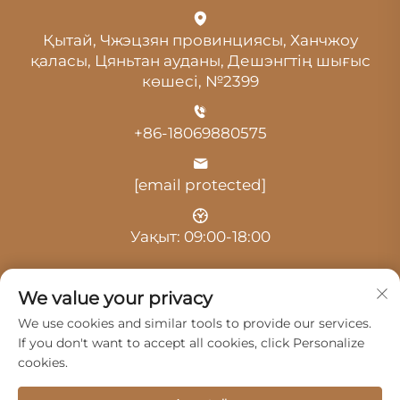
Қытай, Чжэцзян провинциясы, Ханчжоу
қаласы, Цяньтан ауданы, Дешэнгтің шығыс
көшесі, №2399
+86-18069880575
[email protected]
Уақыт: 09:00-18:00
We value your privacy
We use cookies and similar tools to provide our services.
If you don't want to accept all cookies, click Personalize
© 2025, Ханчжоу Гуанцзи Автокөлік Қызметі
cookies.
Шәкірттесіндегі Жауапкершілігі Шектеулі Серіктестік.
Барлық құқық қорғалған -
Жекелік саясаты