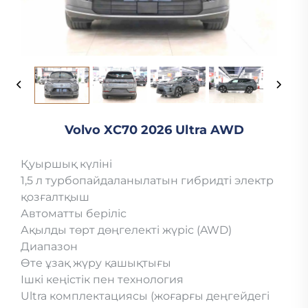
Volvo XC70 2026 Ultra AWD
Қуыршық күліні
1,5 л турбопайдаланылатын гибридті электр
қозғалтқыш
Автоматты беріліс
Ақылды төрт дөңгелекті жүріс (AWD)
Диапазон
Өте ұзақ жүру қашықтығы
Ішкі кеңістік пен технология
Ultra комплектациясы (жоғарғы деңгейдегі