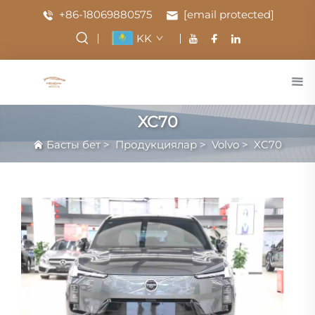
+86-18069880575
[email protected]
KK
XC70
Басты бет
>
Продукциялар
>
Volvo
>
XC70