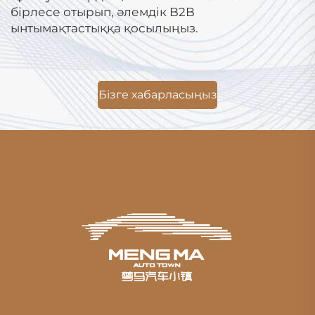
бірлесе отырып, әлемдік B2B
ынтымақтастыққа қосылыңыз.
Бізге хабарласыңыз