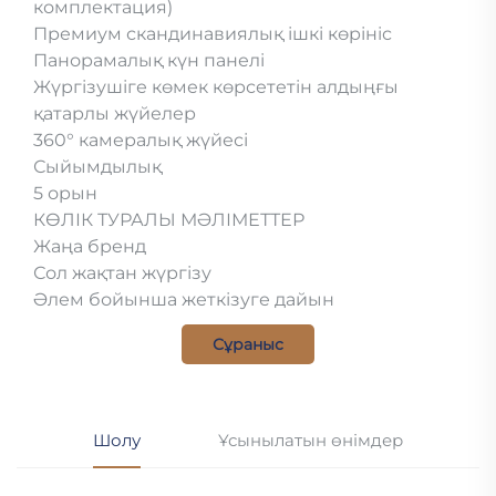
комплектация)
Премиум скандинавиялық ішкі көрініс
Панорамалық күн панелі
Жүргізушіге көмек көрсететін алдыңғы
қатарлы жүйелер
360° камералық жүйесі
Сыйымдылық
5 орын
КӨЛІК ТУРАЛЫ МӘЛІМЕТТЕР
Жаңа бренд
Сол жақтан жүргізу
Әлем бойынша жеткізуге дайын
Сұраныс
Шолу
Ұсынылатын өнімдер