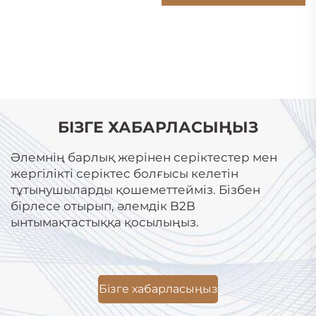
БІЗГЕ ХАБАРЛАСЫҢЫЗ
Әлемнің барлық жерінен серіктестер мен
жергілікті серіктес болғысы келетін
тұтынушыларды қошеметтейміз. Бізбен
бірлесе отырып, әлемдік B2B
ынтымақтастыққа қосылыңыз.
Бізге хабарласыңыз