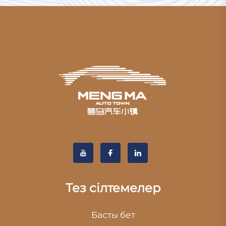
Тез сілтемелер
Басты бет