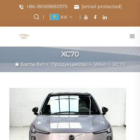
+86-18069880575
[email protected]
KK
XC70
Басты бет
>
Продукциялар
>
Volvo
>
XC70