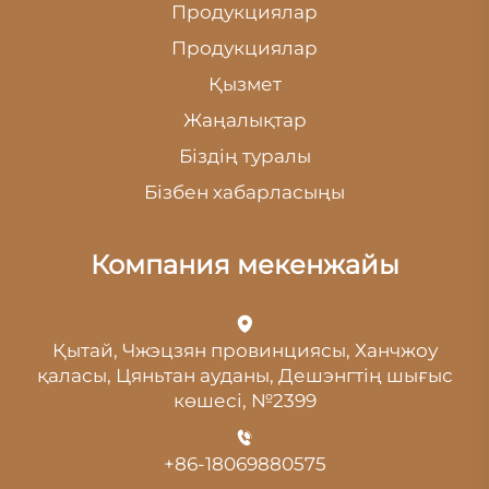
Продукциялар
Продукциялар
Қызмет
Жаңалықтар
Біздің туралы
Бізбен хабарласыңы
Компания мекенжайы
Қытай, Чжэцзян провинциясы, Ханчжоу
қаласы, Цяньтан ауданы, Дешэнгтің шығыс
көшесі, №2399
+86-18069880575