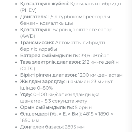
Қозғалтқыш жүйесі:
Қосылатын гибридті
(PHEV)
Двигатель:
1,5 л турбокомпрессорлы
бензин қозғалтқышы
Қозғалтқыш:
Барлық әріптерге сапар
(AWD)
Трансмиссия:
Автоматты гибридті
беріліс қорабы
Батарея сыйымдылығы:
39,6 кВт/сағ
Таза электрлік диапазон:
212 км-ге дейін
(CLTC)
Біріктірілген диапазон:
1200 км-ден астам
Жылдам зарядтау:
шамамен 23 минут
ішінде 0–80%
Үдеу:
0–100 км/сағ жылдамдыққа
шамамен 5,3 секундта жету
Орын сыйымдылығы:
5 орын
Өлшемдері (Ұз. × Е. × Би.):
4815 × 1890 ×
1650 мм
Дөңгелек базасы:
2895 мм