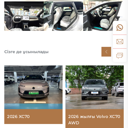
Сізге де ұсынылады
2026 XC70
2026 жылғы Volvo XC70
AWD