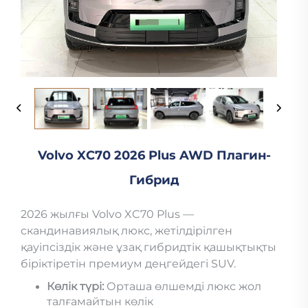
Volvo XC70 2026 Plus AWD Плагин-
Гибрид
2026 жылғы Volvo XC70 Plus —
скандинавиялық люкс, жетілдірілген
қауіпсіздік және ұзақ гибридтік қашықтықты
біріктіретін премиум деңгейдегі SUV.
Көлік түрі:
Орташа өлшемді люкс жол
талғамайтын көлік