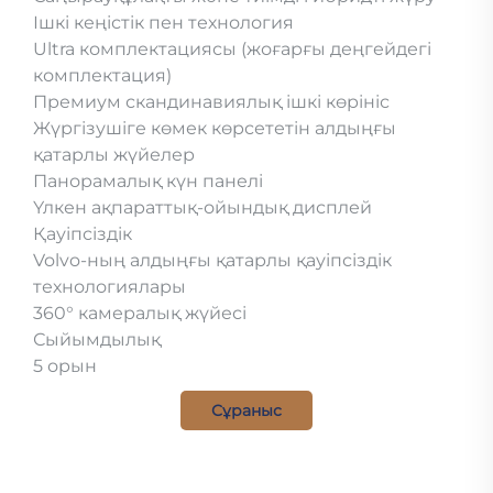
Ішкі кеңістік пен технология
Ultra комплектациясы (жоғарғы деңгейдегі
комплектация)
Премиум скандинавиялық ішкі көрініс
Жүргізушіге көмек көрсететін алдыңғы
қатарлы жүйелер
Панорамалық күн панелі
Үлкен ақпараттық-ойындық дисплей
Қауіпсіздік
Volvo-ның алдыңғы қатарлы қауіпсіздік
технологиялары
360° камералық жүйесі
Сыйымдылық
5 орын
Сұраныс