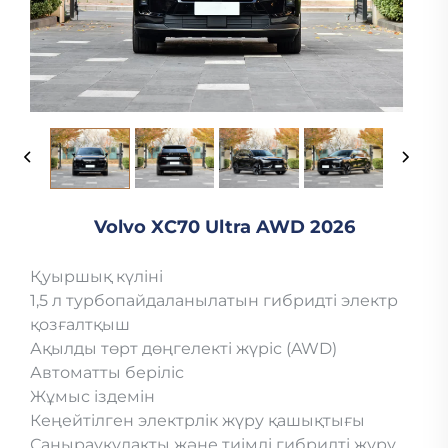
Volvo XC70 Ultra AWD 2026
Қуыршық күліні
1,5 л турбопайдаланылатын гибридті электр
қозғалтқыш
Ақылды төрт дөңгелекті жүріс (AWD)
Автоматты беріліс
Жұмыс іздемін
Кеңейтілген электрлік жүру қашықтығы
Саңырауқұлақты және тиімді гибридті жүру