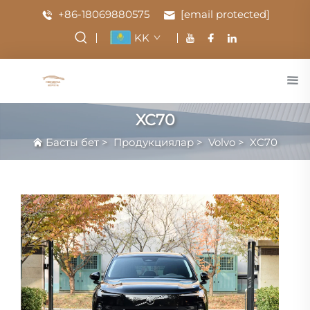
+86-18069880575
[email protected]
KK
XC70
Басты бет
>
Продукциялар
>
Volvo
>
XC70