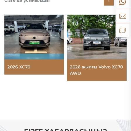
Сізге де ұсынылады
2026 XC70
2026 жылғы Volvo XC70
AWD