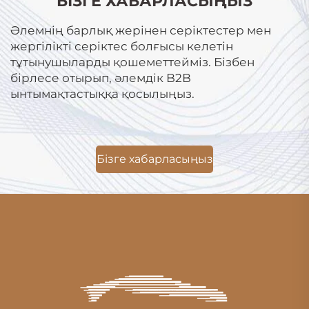
БІЗГЕ ХАБАРЛАСЫҢЫЗ
Әлемнің барлық жерінен серіктестер мен
жергілікті серіктес болғысы келетін
тұтынушыларды қошеметтейміз. Бізбен
бірлесе отырып, әлемдік B2B
ынтымақтастыққа қосылыңыз.
Бізге хабарласыңыз