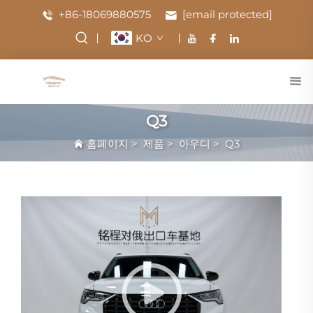
+86-18069880575
[email protected]
KO
Q3
홈페이지
>
제품
>
아우디
>
Q3