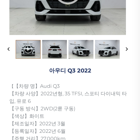
아우디 Q3 2022
【차량 명】Audi Q3
【
【차량 사양】2022년형, 35 TFSI, 스포티 다이내믹 타
입, 유로 6
【구동 방식】2WD(2륜 구동)
【색상】화이트
【제조일자】2022년 3월
【등록일자】2022년 6월
【주행 거리】27,000km