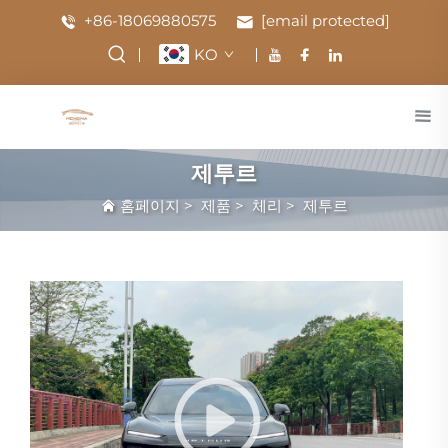
+86-18069880575
[email protected]
KO
제투르
홈페이지
>
제품
>
체리
>
제투르