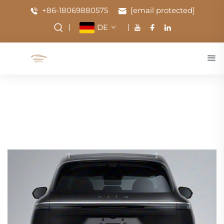
+86-18069880575
[email protected]
DE