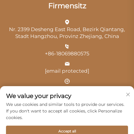
Firmensitz
Nr. 2399 Desheng East Road, Bezirk Qiantang,
Stadt Hangzhou, Provinz Zhejiang, China
+86-18069880575
[email protected]
Uhrzeit: 9:00 Uhr-18:00 Uhr
We value your privacy
We use cookies and similar tools to provide our services.
If you don't want to accept all cookies, click Personalize
cookies.
Urheberrecht © 2025 durch Hangzhou Guangji
Accept all