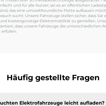
it modernster Schnellladetechnologie ausgestattet – s
facht und für alle Nutzer, sei es an öffentlichen Ladest
nd, das eine umweltfreundliche Flotte aufbauen möchte
brauch sucht: Unsere Fahrzeuge stellen sicher, dass Sie
 und kostengünstige Elektromobilität zu genießen. Un
garantiert, dass unsere Fahrzeuge die unterschiedlichen
erfüllen.
Häufig gestellte Fragen
uchten Elektrofahrzeuge leicht aufladen?