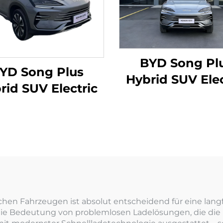
BYD Song Pl
YD Song Plus
Hybrid SUV Elec
rid SUV Electric
605km Reichwe
chen Fahrzeugen ist absolut entscheidend für eine lang
r die Bedeutung von problemlosen Ladelösungen, die die