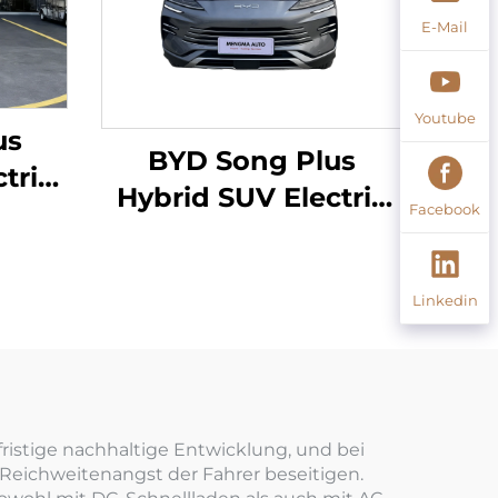
E-Mail
Youtube
us
BYD Song Plus
tric
Hybrid SUV Electric
ite
Facebook
605km Reichweite
Linkedin
fristige nachhaltige Entwicklung, und bei
 Reichweitenangst der Fahrer beseitigen.