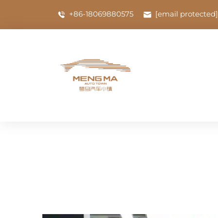
+86-18069880575
[email protected]