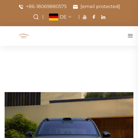
+86-18069880575
[email protected]
DE