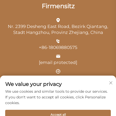
Firmensitz
Nr. 2399 Desheng East Road, Bezirk Qiantang,
Stadt Hangzhou, Provinz Zhejiang, China
+86-18069880575
[email protected]
Uhrzeit: 9:00 Uhr-18:00 Uhr
We value your privacy
We use cookies and similar tools to provide our services.
If you don't want to accept all cookies, click Personalize
cookies.
Urheberrecht © 2025 durch Hangzhou Guangji
Accept all