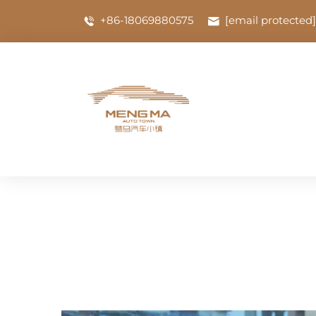
+86-18069880575
[email protected]