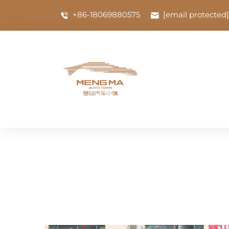
+86-18069880575
[email protected]