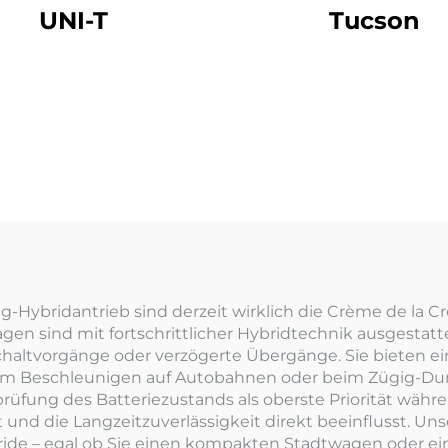
UNI-T
Tucson
-Hybridantrieb sind derzeit wirklich die Crème de la C
en sind mit fortschrittlicher Hybridtechnik ausgestatte
haltvorgänge oder verzögerte Übergänge. Sie bieten ei
 beim Beschleunigen auf Autobahnen oder beim Zügig-Du
rüfung des Batteriezustands als oberste Priorität währe
 und die Langzeitzuverlässigkeit direkt beeinflusst. Un
ride – egal ob Sie einen kompakten Stadtwagen oder ei