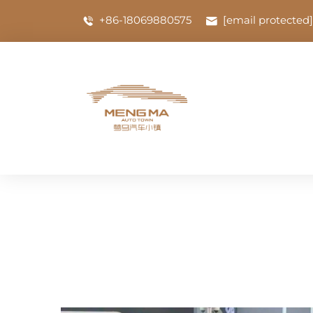
+86-18069880575
[email protected]