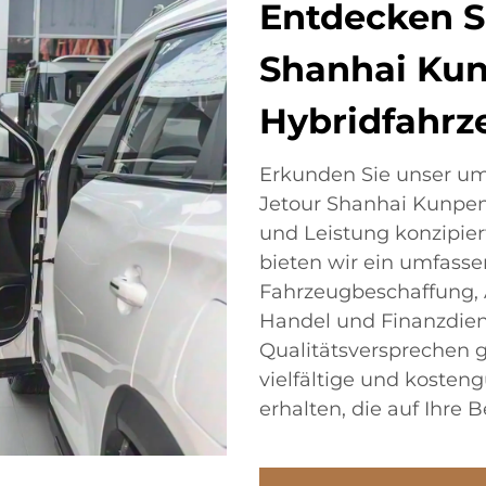
Entdecken S
Shanhai Ku
Hybridfahrz
Erkunden Sie unser um
Jetour Shanhai Kunpeng
und Leistung konzipiert
bieten wir ein umfasse
Fahrzeugbeschaffung, Au
Handel und Finanzdien
Qualitätsversprechen ge
vielfältige und koste
erhalten, die auf Ihre 