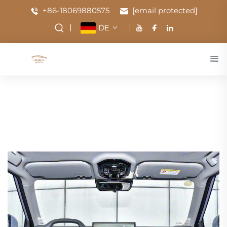
+86-18069880575
[email protected]
DE