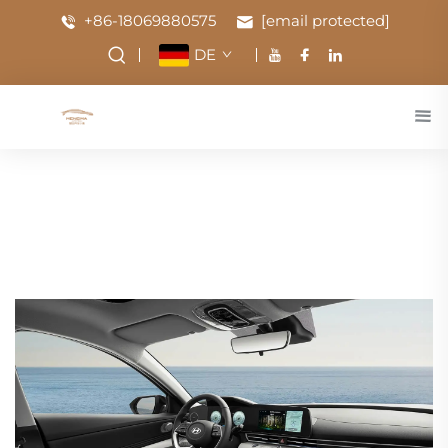
+86-18069880575
[email protected]
DE