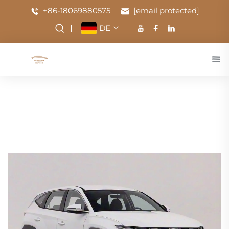
+86-18069880575
[email protected]
DE