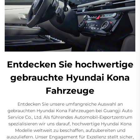
Entdecken Sie hochwertige
gebrauchte Hyundai Kona
Fahrzeuge
Entdecken Sie unsere umfangreiche Auswahl an
gebrauchten Hyundai Kona Fahrzeugen bei Guangji Auto
Service Co., Ltd. Als führendes Automobil-Exportzentrum
spezialisieren wir uns darauf, hochwertige Hyundai Kona
Modelle weltweit zu beschaffen, aufzubereiten und
auszuliefern. Unser Engagement für Exzellenz stellt sicher,