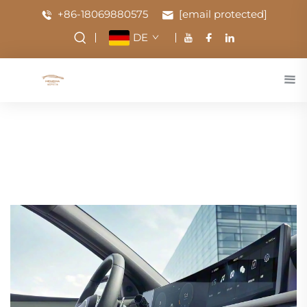
+86-18069880575
[email protected]
DE