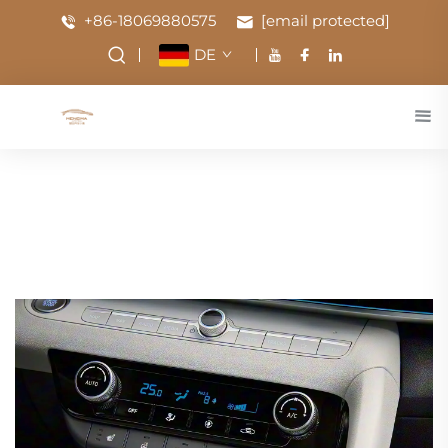
+86-18069880575
[email protected]
DE