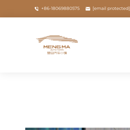
+86-18069880575
[email protected]