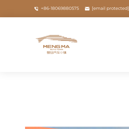
+86-18069880575
[email protected]