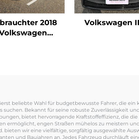
brauchter 2018
Volkswagen I
Volkswagen
Magotan
rst beliebte Wahl für budgetbewusste Fahrer, die ein kom
uchen. Bekannt für seine robuste Zuverlässigkeit und s
ungen, bietet hervorragende Kraftstoffeffizienz, die di
hnen ermöglicht, engen Straßen mühelos zu meistern und
td. bieten wir eine vielfältige, sorgfältig ausgewählte 
anten und Baujahren an. Jedes Fahrzeug durchläuft ei