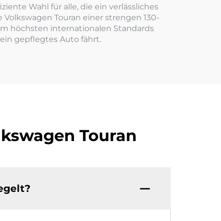
ente Wahl für alle, die ein verlässliches
te Volkswagen Touran einer strengen 130-
 um höchsten internationalen Standards
ein gepflegtes Auto fährt.
olkswagen Touran
egelt?