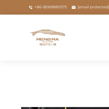
+86-18069880575
[email protected]