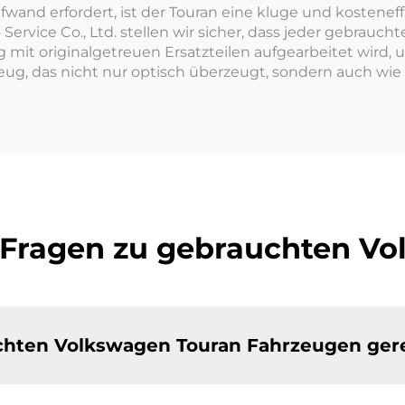
nd erfordert, ist der Touran eine kluge und kosteneffizi
ervice Co., Ltd. stellen wir sicher, dass jeder gebrauch
 mit originalgetreuen Ersatzteilen aufgearbeitet wird,
eug, das nicht nur optisch überzeugt, sondern auch wie 
e Fragen zu gebrauchten V
auchten Volkswagen Touran Fahrzeugen ger