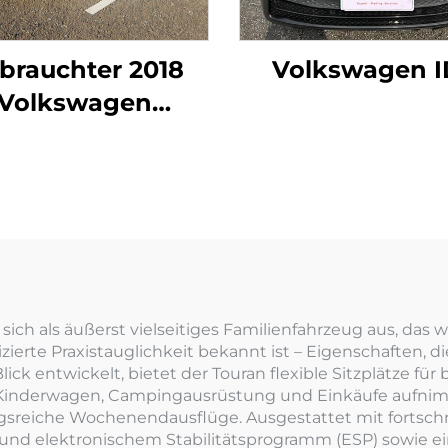
brauchter 2018
Volkswagen I
Volkswagen
Magotan
ch als äußerst vielseitiges Familienfahrzeug aus, das we
erte Praxistauglichkeit bekannt ist – Eigenschaften, d
ick entwickelt, bietet der Touran flexible Sitzplätze für
Kinderwagen, Campingausrüstung und Einkäufe aufnimmt
gsreiche Wochenendausflüge. Ausgestattet mit fortschr
 und elektronischem Stabilitätsprogramm (ESP) sowie e