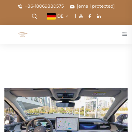
+86-18069880575
[email protected]
DE