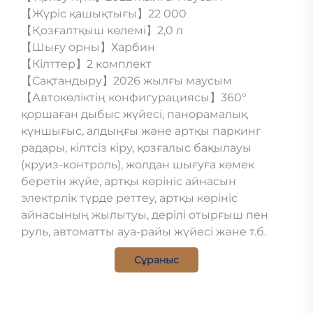
【Жүріс қашықтығы】22 000
【Қозғалтқыш көлемі】2,0 л
【Шығу орны】Харбин
【Кілттер】2 комплект
【Сақтандыру】2026 жылғы маусым
【Автокөліктің конфигурациясы】360°
қоршаған дыбыс жүйесі, панорамалық
күншығыс, алдыңғы және артқы паркинг
радары, кілтсіз кіру, қозғалыс бақылауы
(круиз-контроль), жолдан шығуға көмек
беретін жүйе, артқы көрініс айнасын
электрлік түрде реттеу, артқы көрініс
айнасының жылытуы, дерілі отырғыш пен
руль, автоматты ауа-райы жүйесі және т.б.
Сұраныс