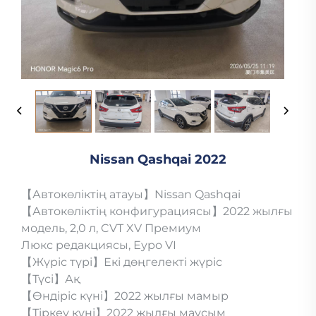
Nissan Qashqai 2022
【Автокөліктің атауы】Nissan Qashqai
【Автокөліктің конфигурациясы】2022 жылғы
модель, 2,0 л, CVT XV Премиум
Люкс редакциясы, Еуро VI
【Жүріс түрі】Екі дөңгелекті жүріс
【Түсі】Ақ
【Өндіріс күні】2022 жылғы мамыр
【Тіркеу күні】2022 жылғы маусым