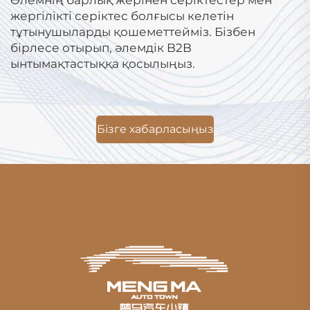
жергілікті серіктес болғысы келетін
тұтынушыларды қошеметтейміз. Бізбен
бірлесе отырып, әлемдік B2B
ынтымақтастыққа қосылыңыз.
Бізге хабарласыңыз