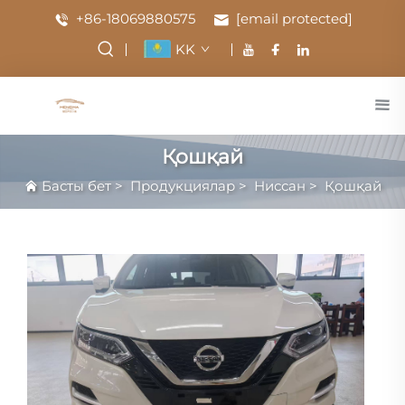
+86-18069880575
[email protected]
KK
Қошқай
Басты бет
>
Продукциялар
>
Ниссан
>
Қошқай