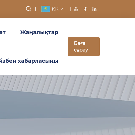
KK
ет
Жаңалықтар
Баға
сұрау
Бізбен хабарласыңы