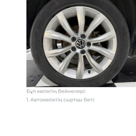
Бұл көліктің бейнелері:
1. Автокөліктің сыртқы беті: