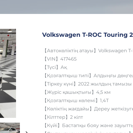
Volkswagen T-ROC Touring 
【Автокөліктің атауы】Volkswagen T-R
【VIN】417465
【Түсі】Ақ
【Қозғалтқыш типі】Алдыңғы дөңгел
【Тіркеу күні】2022 жылдың тамызы
【Жүріс қашықтығы】4,5 км
【Қозғалтқыш көлемі】1,4T
【Көліктің жағдайы】Дереу жеткізуг
【Кілттер】2 кілт
【Күйі】Бастапқы бояу және зауытт