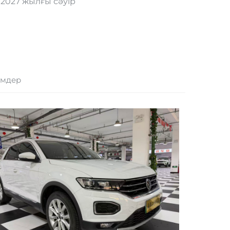
2027 жылғы сәуір
імдер