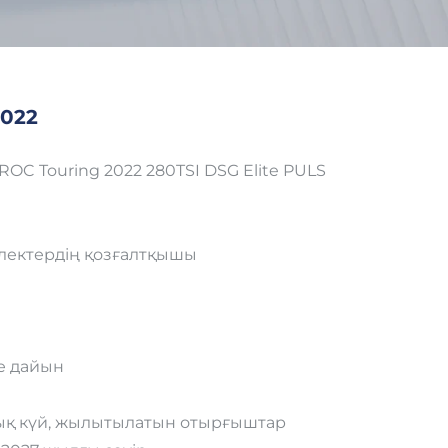
2022
OC Touring 2022 280TSI DSG Elite PULS
ектердің қозғалтқышы
е дайын
ық күй, жылытылатын отырғыштар