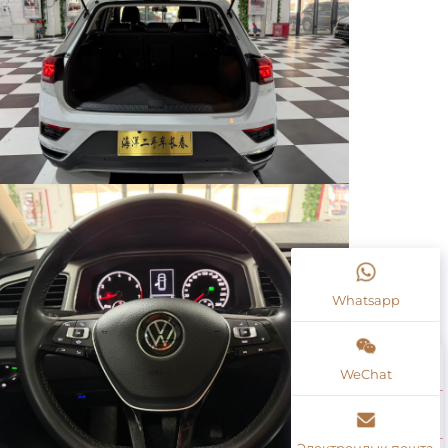
Whatsapp
WeChat
Электрондық пошта