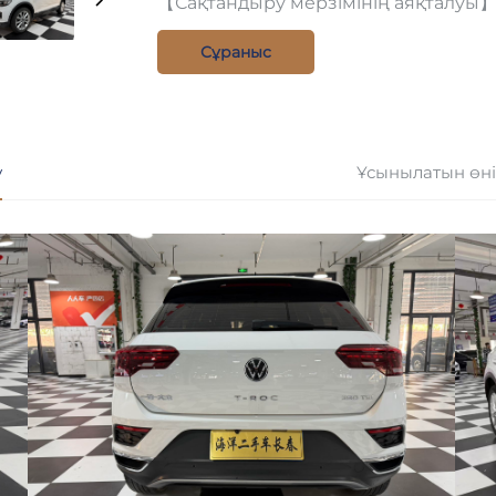
【Сақтандыру мерзімінің аяқталуы】
Сұраныс
у
Ұсынылатын өн