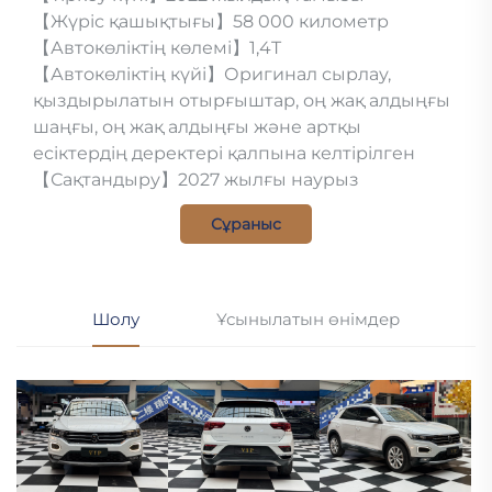
【Жүріс қашықтығы】58 000 километр
【Автокөліктің көлемі】1,4T
【Автокөліктің күйі】Оригинал сырлау,
қыздырылатын отырғыштар, оң жақ алдыңғы
шаңғы, оң жақ алдыңғы және артқы
есіктердің деректері қалпына келтірілген
【Сақтандыру】2027 жылғы наурыз
Сұраныс
Шолу
Ұсынылатын өнімдер