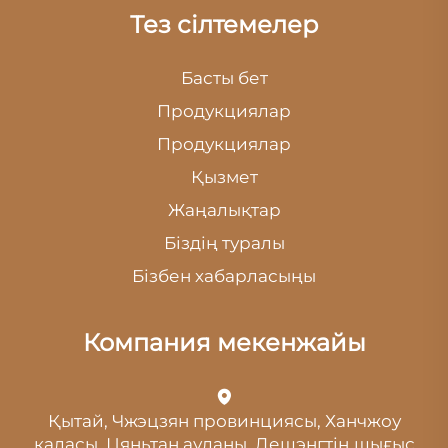
Тез сілтемелер
Басты бет
Продукциялар
Продукциялар
Қызмет
Жаңалықтар
Біздің туралы
Бізбен хабарласыңы
Компания мекенжайы
Қытай, Чжэцзян провинциясы, Ханчжоу
қаласы, Цяньтан ауданы, Дешэнгтің шығыс