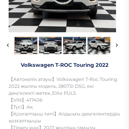
Volkswagen T-ROC Touring 2022
【Автокөлік атауы】Volkswagen T-Roc Touring
2022 жылғы модель, 280TSI DSG, екі
дөңгелекті жетек, Elite PULS
【VIN】417406
【Түсі】Ақ
【Қозғалтқыш типі】Алдыңғы дөңгелектердің
қозғалтқышы
【Тіркеу күні】2022 жылдың тамызы