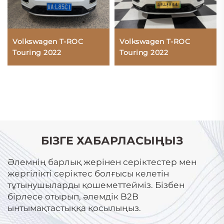
Volkswagen T-ROC
Volkswagen T-ROC
Touring 2022
Touring 2022
БІЗГЕ ХАБАРЛАСЫҢЫЗ
Әлемнің барлық жерінен серіктестер мен
жергілікті серіктес болғысы келетін
тұтынушыларды қошеметтейміз. Бізбен
бірлесе отырып, әлемдік B2B
ынтымақтастыққа қосылыңыз.