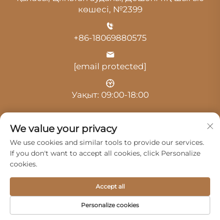
көшесі, №2399
+86-18069880575
[email protected]
Уақыт: 09:00-18:00
We value your privacy
We use cookies and similar tools to provide our services.
If you don't want to accept all cookies, click Personalize
© 2025, Ханчжоу Гуанцзи Автокөлік Қызметі
cookies.
Шәкірттесіндегі Жауапкершілігі Шектеулі Серіктестік.
Барлық құқық қорғалған -
Жекелік саясаты
Accept all
Продукциялар
Қызмет
Біздің туралы
Personalize cookies
Бізбен хабарласыңы