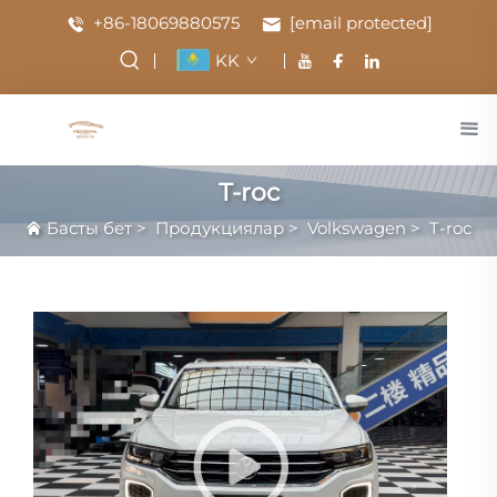
+86-18069880575
[email protected]
KK
T-roc
Басты бет
>
Продукциялар
>
Volkswagen
>
T-roc