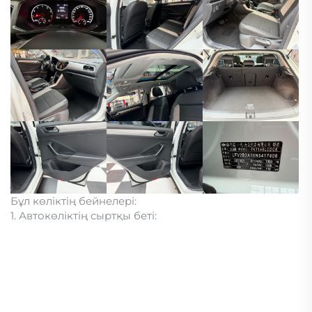
Бұл көліктің бейнелері:
1. Автокөліктің сыртқы беті: