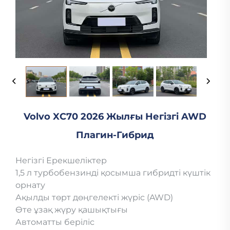
Volvo XC70 2026 Жылғы Негізгі AWD
Плагин-Гибрид
Негізгі Ерекшеліктер
1,5 л турбобензинді қосымша гибридті күштік
орнату
Ақылды төрт дөңгелекті жүріс (AWD)
Өте ұзақ жүру қашықтығы
Автоматты беріліс