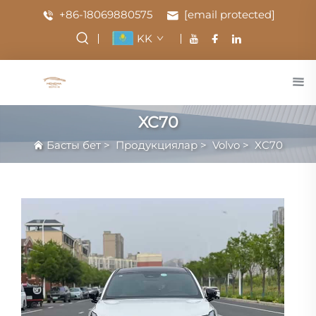
+86-18069880575
[email protected]
KK
XC70
Басты бет
>
Продукциялар
>
Volvo
>
XC70