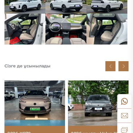
Сізге де ұсынылады