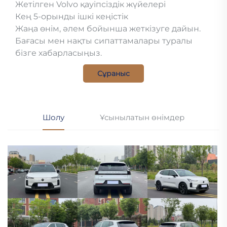
Жетілген Volvo қауіпсіздік жүйелері
Кең 5-орынды ішкі кеңістік
Жаңа өнім, әлем бойынша жеткізуге дайын.
Бағасы мен нақты сипаттамалары туралы
бізге хабарласыңыз.
Сұраныс
Шолу
Ұсынылатын өнімдер