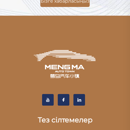
Бізге хабарласыңыз
Тез сілтемелер