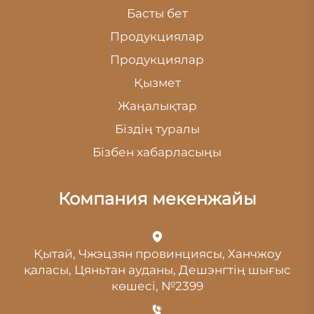
Басты бет
Продукциялар
Продукциялар
Қызмет
Жаңалықтар
Біздің туралы
Бізбен хабарласыңы
Компания мекенжайы
Қытай, Чжэцзян провинциясы, Ханчжоу
қаласы, Цяньтан ауданы, Дешэнгтің шығыс
көшесі, №2399