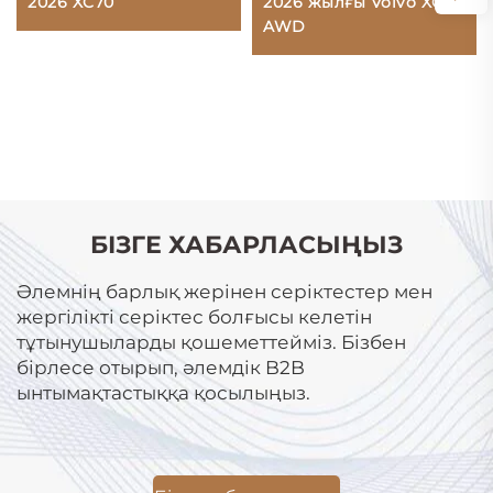
2026 XC70
2026 жылғы Volvo XC70
AWD
БІЗГЕ ХАБАРЛАСЫҢЫЗ
Әлемнің барлық жерінен серіктестер мен
жергілікті серіктес болғысы келетін
тұтынушыларды қошеметтейміз. Бізбен
бірлесе отырып, әлемдік B2B
ынтымақтастыққа қосылыңыз.