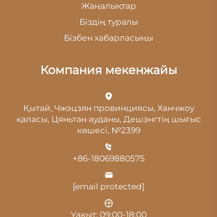
Жаңалықтар
Біздің туралы
Бізбен хабарласыңы
Компания мекенжайы
Қытай, Чжэцзян провинциясы, Ханчжоу
қаласы, Цяньтан ауданы, Дешэнгтің шығыс
көшесі, №2399
+86-18069880575
[email protected]
Уақыт: 09:00-18:00