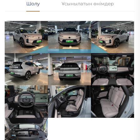
Шолу
Ұсынылатын өнімдер