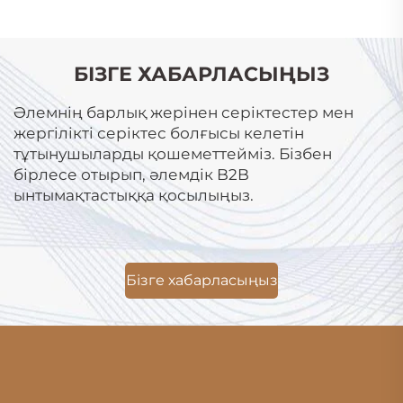
БІЗГЕ ХАБАРЛАСЫҢЫЗ
Әлемнің барлық жерінен серіктестер мен
жергілікті серіктес болғысы келетін
тұтынушыларды қошеметтейміз. Бізбен
бірлесе отырып, әлемдік B2B
ынтымақтастыққа қосылыңыз.
Бізге хабарласыңыз