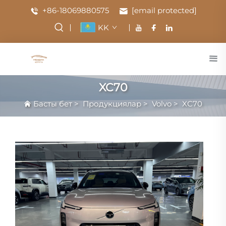
+86-18069880575
[email protected]
KK
XC70
Басты бет
>
Продукциялар
>
Volvo
>
XC70