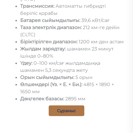
Трансмиссия:
Автоматты гибридті
беріліс қорабы
Батарея сыйымдылығы:
39,6 кВт/сағ
Таза электрлік диапазон:
212 км-ге дейін
(CLTC)
Біріктірілген диапазон:
1200 км-ден астам
Жылдам зарядтау:
шамамен 23 минут
ішінде 0–80%
Үдеу:
0–100 км/сағ жылдамдыққа
шамамен 5,3 секундта жету
Орын сыйымдылығы:
5 орын
Өлшемдері (Ұз. × Е. × Би.):
4815 × 1890 ×
1650 мм
Дөңгелек базасы:
2895 мм
Сұраныс