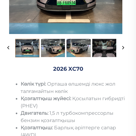
2026 XC70
Көлік түрі:
Орташа өлшемді люкс жол
талғамайтын көлік
Қозғалтқыш жүйесі:
Қосылатын гибридті
(PHEV)
Двигатель:
1,5 л турбокомпрессорлы
бензин қозғалтқышы
Қозғалтқыш:
Барлық әріптерге сапар
(AWD)